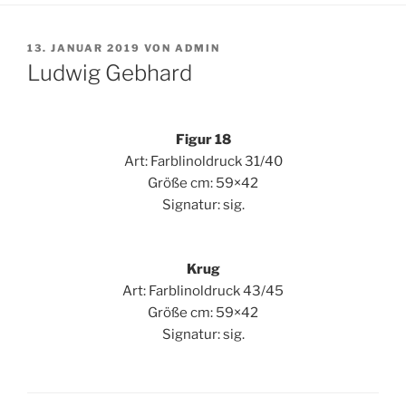
VERÖFFENTLICHT
13. JANUAR 2019
VON
ADMIN
AM
Ludwig Gebhard
Figur 18
Art: Farblinoldruck 31/40
Größe cm: 59×42
Signatur: sig.
Krug
Art: Farblinoldruck 43/45
Größe cm: 59×42
Signatur: sig.