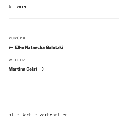
KATEGORIEN
2019
Beitragsnavigation
Vorheriger
ZURÜCK
Beitrag
Elke Natascha Galetzki
Nächster
WEITER
Beitrag
Martina Geist
alle Rechte vorbehalten