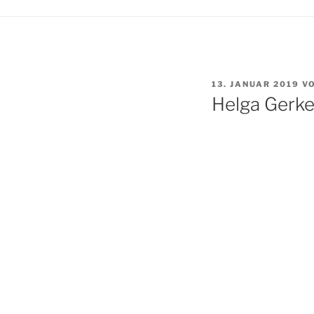
VERÖFFENTLICHT
13. JANUAR 2019
V
AM
Helga Gerke