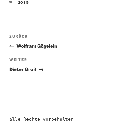
KATEGORIEN
2019
Beitragsnavigation
Vorheriger
ZURÜCK
Beitrag
Wolfram Gögelein
Nächster
WEITER
Beitrag
Dieter Groß
alle Rechte vorbehalten