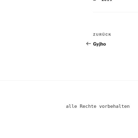
Beitragsnav
Vorheriger
ZURÜCK
Beitrag
Gyjho
alle Rechte vorbehalten