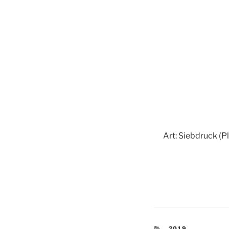
Art: Siebdruck (P
KATEGORIEN
2019