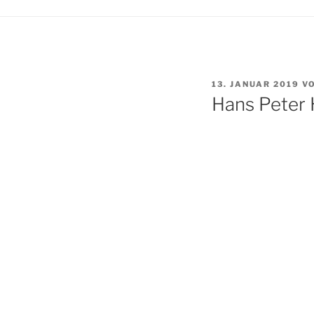
VERÖFFENTLICHT
13. JANUAR 2019
V
AM
Hans Peter