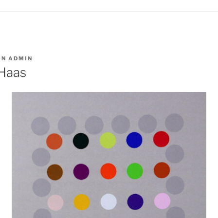
ON
ADMIN
 Haas