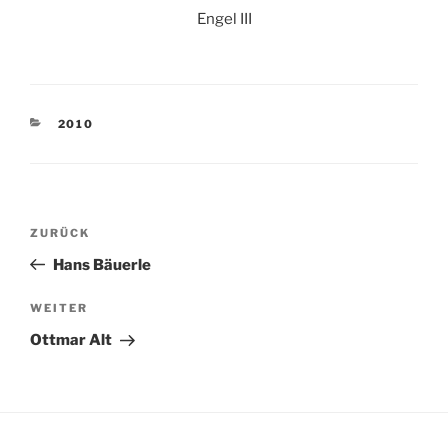
Engel III
KATEGORIEN
2010
Beitragsnavigation
Vorheriger
ZURÜCK
Beitrag
Hans Bäuerle
Nächster
WEITER
Beitrag
Ottmar Alt