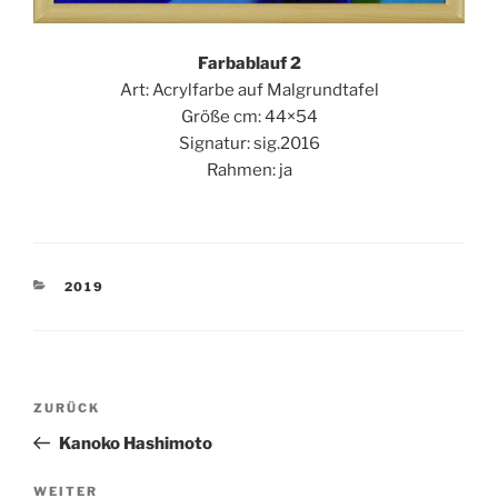
Farbablauf 2
Art: Acrylfarbe auf Malgrundtafel
Größe cm: 44×54
Signatur: sig.2016
Rahmen: ja
KATEGORIEN
2019
Beitragsnavigation
Vorheriger
ZURÜCK
Beitrag
Kanoko Hashimoto
Nächster
WEITER