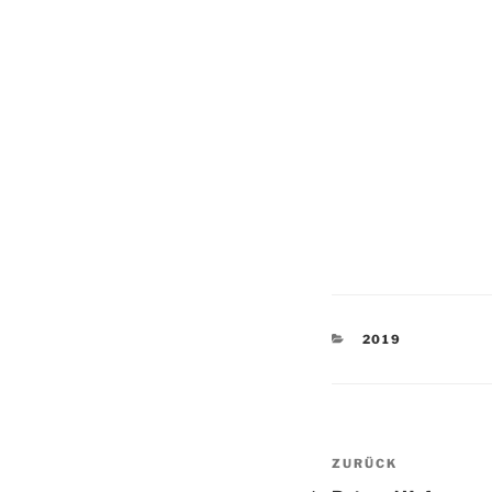
KATEGORIEN
2019
Beitragsnav
Vorheriger
ZURÜCK