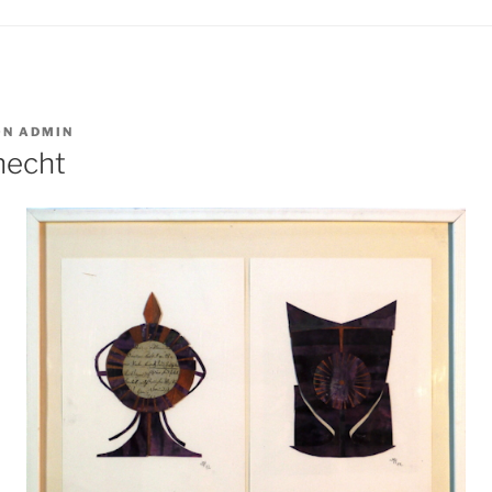
ON
ADMIN
necht