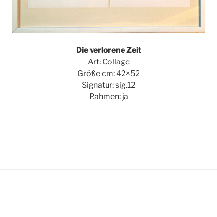
Die verlorene Zeit
Art: Collage
Größe cm: 42×52
Signatur: sig.12
Rahmen: ja
igation