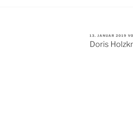
VERÖFFENTLICHT
13. JANUAR 2019
V
AM
Doris Holzk