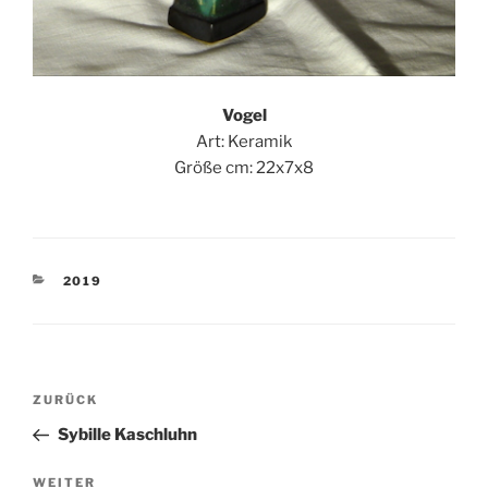
Vogel
Art: Keramik
Größe cm: 22x7x8
KATEGORIEN
2019
Beitragsnavigation
Vorheriger
ZURÜCK
Beitrag
Sybille Kaschluhn
Nächster
WEITER