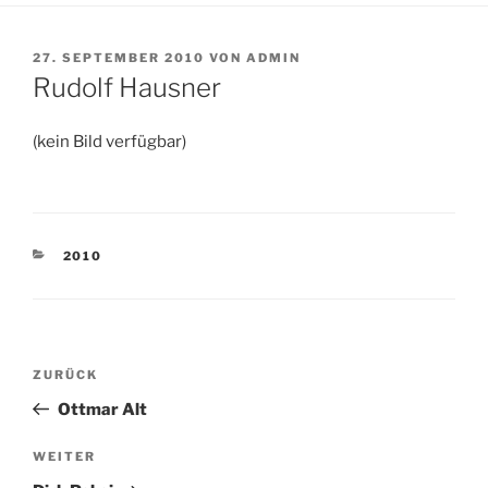
VERÖFFENTLICHT
27. SEPTEMBER 2010
VON
ADMIN
AM
Rudolf Hausner
(kein Bild verfügbar)
KATEGORIEN
2010
Beitragsnavigation
Vorheriger
ZURÜCK
Beitrag
Ottmar Alt
Nächster
WEITER
Beitrag