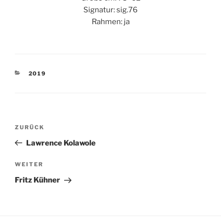
Signatur: sig.76
Rahmen: ja
KATEGORIEN
2019
Beitragsnavigation
Vorheriger
ZURÜCK
Beitrag
Lawrence Kolawole
Nächster
WEITER
Beitrag
Fritz Kühner