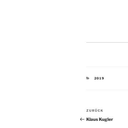
KATEGORIEN
2019
Beitragsnav
Vorheriger
ZURÜCK
Beitrag
Klaus Kugler