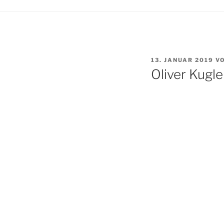
VERÖFFENTLICHT
13. JANUAR 2019
V
AM
Oliver Kugle