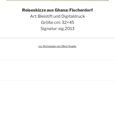
Reiseskizze aus Ghana: Fischerdorf
Art: Bleistift und Digitaldruck
Größe cm: 32×45
Signatur: sig.2013
zur Homepage von Oliver Kugler
igation