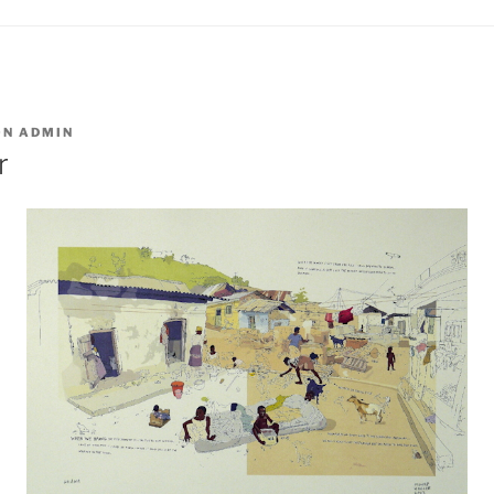
ON
ADMIN
r