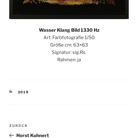
Wasser Klang Bild 1330 Hz
Art: Farbfotografie 1/50
Größe cm: 63×63
Signatur: sig.Rs.
Rahmen: ja
KATEGORIEN
2019
Beitragsnavigation
Vorheriger
ZURÜCK
Beitrag
Horst Kuhnert