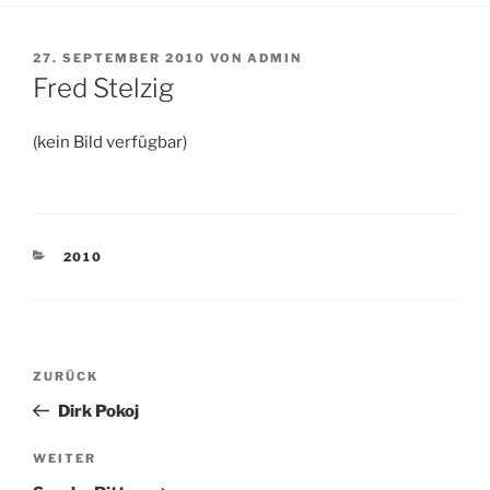
VERÖFFENTLICHT
27. SEPTEMBER 2010
VON
ADMIN
AM
Fred Stelzig
(kein Bild verfügbar)
KATEGORIEN
2010
Beitragsnavigation
Vorheriger
ZURÜCK
Beitrag
Dirk Pokoj
Nächster
WEITER
Beitrag