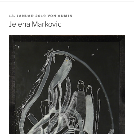
VERÖFFENTLICHT
13. JANUAR 2019
VON
ADMIN
AM
Jelena Markovic