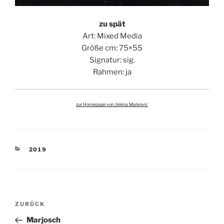
zu spät
Art: Mixed Media
Größe cm: 75×55
Signatur: sig.
Rahmen: ja
zur Homepage von Jelena Markovic
KATEGORIEN
2019
Beitragsnavigation
Vorheriger
ZURÜCK
Beitrag
Marjosch