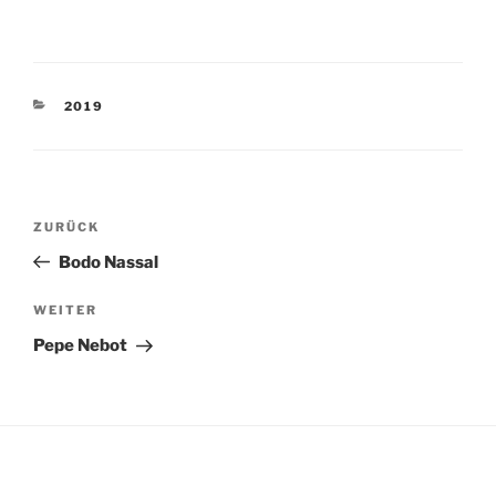
KATEGORIEN
2019
Beitragsnavigation
Vorheriger
ZURÜCK
Beitrag
Bodo Nassal
Nächster
WEITER
Beitrag
Pepe Nebot