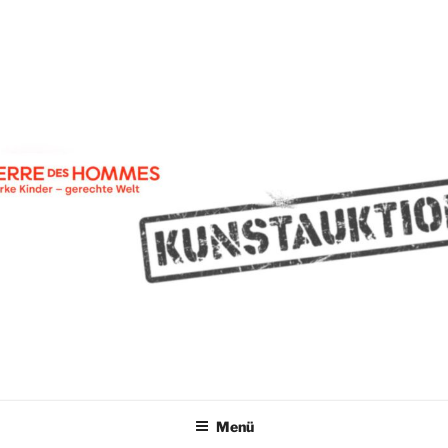
Zum
KUNSTAUKTION TERRE DES
2025
Inhalt
HOMMES
springen
Menü