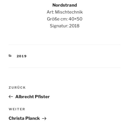
Nordstrand
Art: Mischtechnik
Größe cm: 40×50
Signatur: 2018
KATEGORIEN
2019
Beitragsnavigation
Vorheriger
ZURÜCK
Beitrag
Albrecht Pfister
Nächster
WEITER
Beitrag
Christa Planck