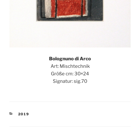
Bolognuno di Arco
Art: Mischtechnik
Größe cm: 30×24
Signatur: sig.70
KATEGORIEN
2019