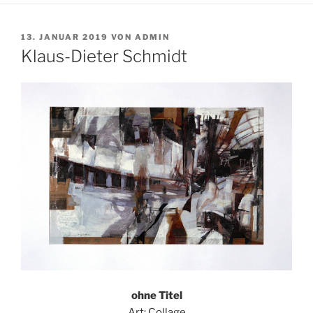
VERÖFFENTLICHT
13. JANUAR 2019
VON
ADMIN
AM
Klaus-Dieter Schmidt
ohne Titel
Art: Collage