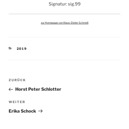
Signatur: sig.99
zur Homepage von Klaus-Dieter Schmidt
KATEGORIEN
2019
Beitragsnavigation
Vorheriger
ZURÜCK
Beitrag
Horst Peter Schlotter
Nächster
WEITER
Beitrag
Erika Schock