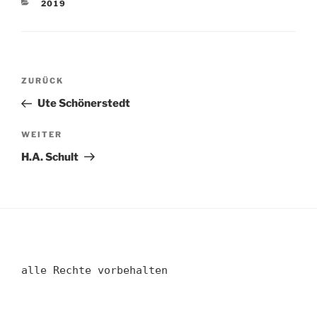
KATEGORIEN
2019
Beitragsnavigation
Vorheriger
ZURÜCK
Beitrag
Ute Schönerstedt
Nächster
WEITER
Beitrag
H.A. Schult
alle Rechte vorbehalten