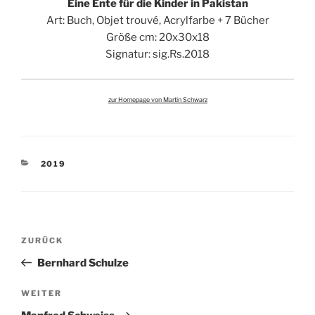
Eine Ente für die Kinder in Pakistan
Art: Buch, Objet trouvé, Acrylfarbe + 7 Bücher
Größe cm: 20x30x18
Signatur: sig.Rs.2018
zur Homepage von Martin Schwarz
KATEGORIEN
2019
Beitragsnavigation
Vorheriger
ZURÜCK
Beitrag
Bernhard Schulze
Nächster
WEITER
Beitrag