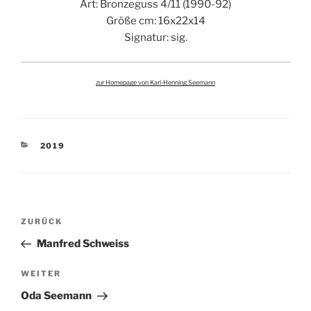
Art: Bronzeguss 4/11 (1990-92)
Größe cm: 16x22x14
Signatur: sig.
zur Homepage von Karl-Henning Seemann
KATEGORIEN
2019
Beitragsnavigation
Vorheriger
ZURÜCK
Beitrag
Manfred Schweiss
Nächster
WEITER
Beitrag
Oda Seemann