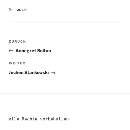
KATEGORIEN
2019
Beitragsnavigation
Vorheriger
ZURÜCK
Beitrag
Annegret Soltau
Nächster
WEITER
Beitrag
Jochen Stankowski
alle Rechte vorbehalten