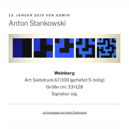
VERÖFFENTLICHT
13. JANUAR 2019
VON
ADMIN
AM
Anton Stankowski
Weinberg
Art: Siebdruck 67/100 (gefaltet 5-teilig)
Größe cm: 33×128
Signatur: sig.
zur Homepage von Anton Stankowski