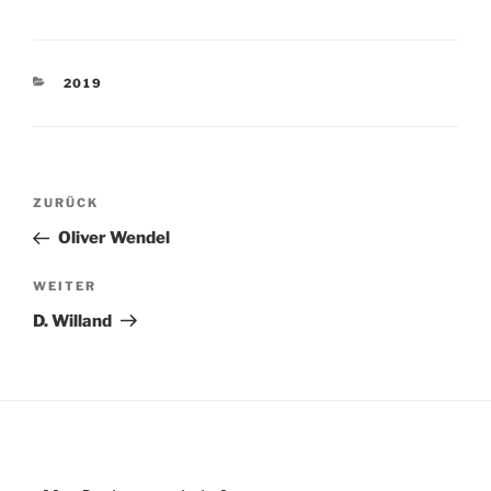
KATEGORIEN
2019
Beitragsnavigation
Vorheriger
ZURÜCK
Beitrag
Oliver Wendel
Nächster
WEITER
Beitrag
D. Willand