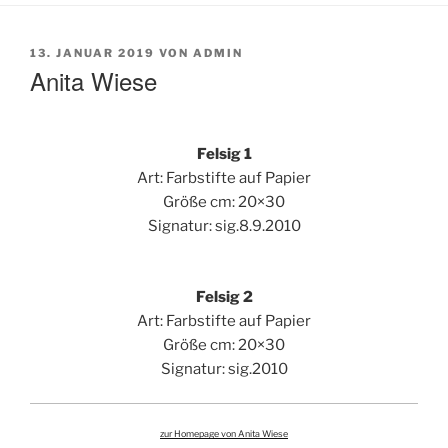
VERÖFFENTLICHT
13. JANUAR 2019
VON
ADMIN
AM
Anita Wiese
Felsig 1
Art: Farbstifte auf Papier
Größe cm: 20×30
Signatur: sig.8.9.2010
Felsig 2
Art: Farbstifte auf Papier
Größe cm: 20×30
Signatur: sig.2010
zur Homepage von Anita Wiese