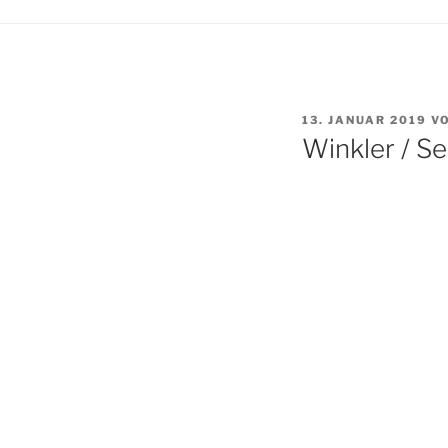
VERÖFFENTLICHT
13. JANUAR 2019
V
AM
Winkler / 