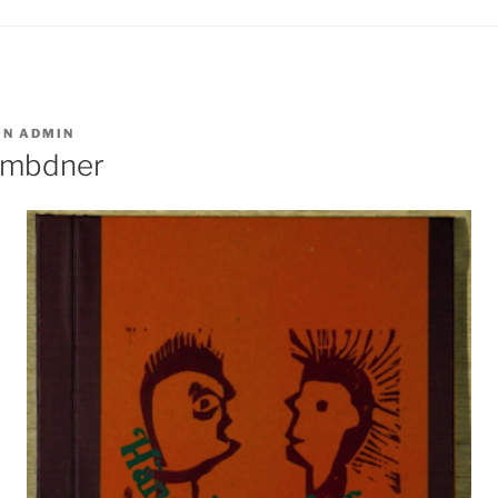
ON
ADMIN
Sembdner