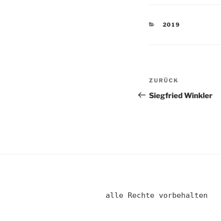
KATEGORIEN
2019
Beitragsnav
Vorheriger
ZURÜCK
Beitrag
Siegfried Winkler
alle Rechte vorbehalten