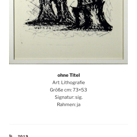
ohne Titel
Art: Lithografie
Größe cm: 73×53
Signatur: sig.
Rahmen: ja
KATEGORIEN
2019