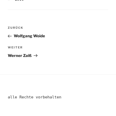
Beitragsnavigation
Vorheriger
ZURÜCK
Beitrag
Wolfgang Woide
Nächster
WEITER
Beitrag
Werner Zaiß
alle Rechte vorbehalten