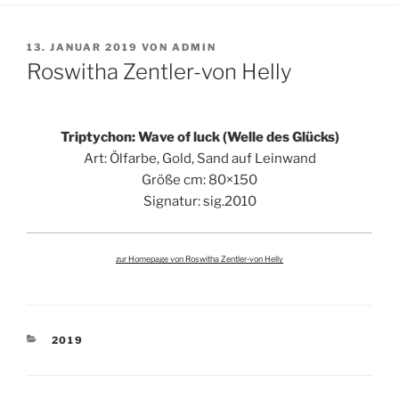
VERÖFFENTLICHT
13. JANUAR 2019
VON
ADMIN
AM
Roswitha Zentler-von Helly
Triptychon: Wave of luck (Welle des Glücks)
Art: Ölfarbe, Gold, Sand auf Leinwand
Größe cm: 80×150
Signatur: sig.2010
zur Homepage von Roswitha Zentler-von Helly
KATEGORIEN
2019