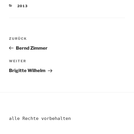
KATEGORIEN
2013
Beitragsnavigation
Vorheriger
ZURÜCK
Beitrag
Bernd Zimmer
Nächster
WEITER
Beitrag
Brigitte Wilhelm
alle Rechte vorbehalten