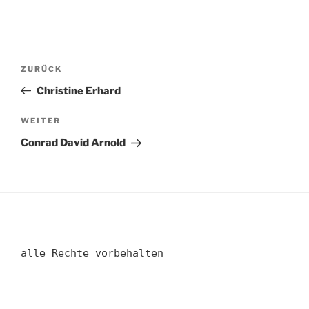
Beitragsnavigation
Vorheriger
ZURÜCK
Beitrag
Christine Erhard
Nächster
WEITER
Beitrag
Conrad David Arnold
alle Rechte vorbehalten