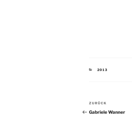
KATEGORIEN
2013
Beitragsnav
Vorheriger
ZURÜCK
Beitrag
Gabriele Wanner