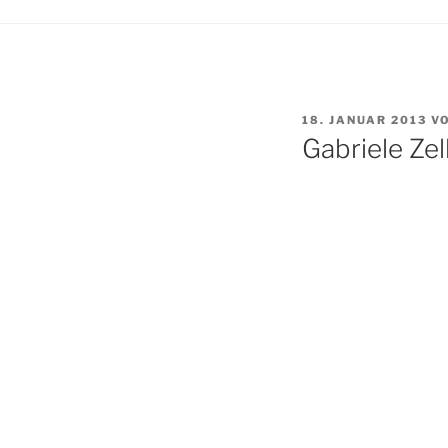
VERÖFFENTLICHT
18. JANUAR 2013
V
AM
Gabriele Ze