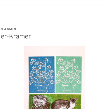
ON
ADMIN
ller-Kramer