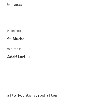
KATEGORIEN
2025
Beitragsnavigation
Vorheriger
ZURÜCK
Beitrag
Muche
Nächster
WEITER
Beitrag
Adolf Lazi
alle Rechte vorbehalten