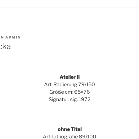
ON
ADMIN
cka
Atelier II
Art: Radierung 79/150
Größe cm: 65×76
Signatur: sig. 1972
ohne Titel
Art: Lithografie 89/100