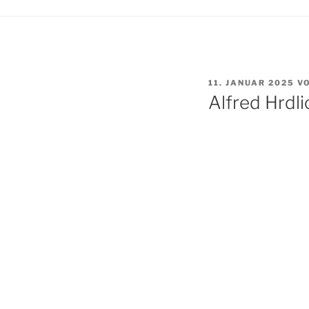
VERÖFFENTLICHT
11. JANUAR 2025
V
AM
Alfred Hrdli