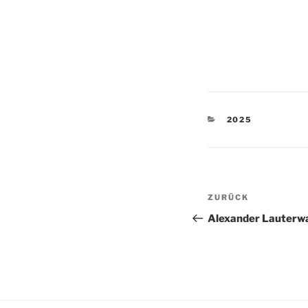
KATEGORIEN
2025
Beitragsnav
Vorheriger
ZURÜCK
Beitrag
Alexander Lauterw