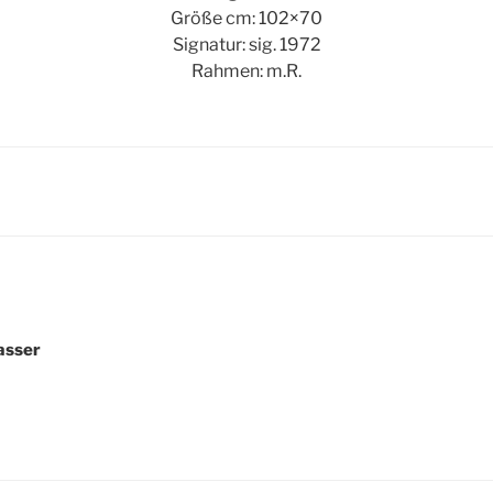
Größe cm: 102×70
Signatur: sig. 1972
Rahmen: m.R.
igation
asser