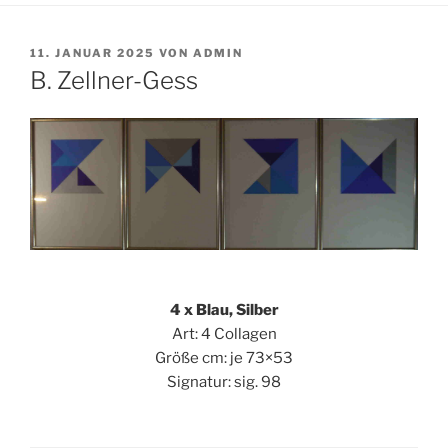
VERÖFFENTLICHT
11. JANUAR 2025
VON
ADMIN
AM
B. Zellner-Gess
4 x Blau, Silber
Art: 4 Collagen
Größe cm: je 73×53
Signatur: sig. 98