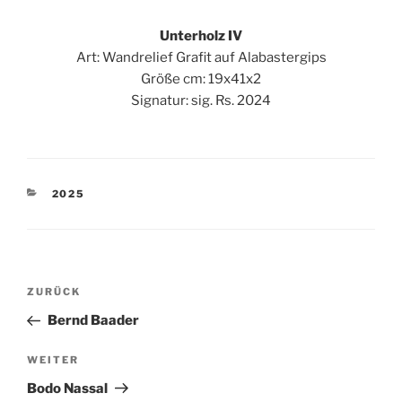
Unterholz IV
Art: Wandrelief Grafit auf Alabastergips
Größe cm: 19x41x2
Signatur: sig. Rs. 2024
KATEGORIEN
2025
Beitragsnavigation
Vorheriger
ZURÜCK
Beitrag
Bernd Baader
Nächster
WEITER
Beitrag
Bodo Nassal