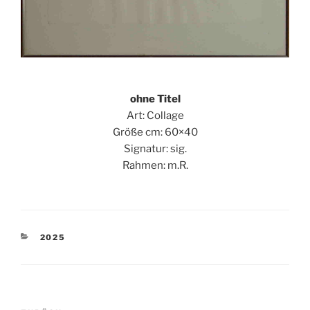
ohne Titel
Art: Collage
Größe cm: 60×40
Signatur: sig.
Rahmen: m.R.
KATEGORIEN
2025
Beitragsnavigation