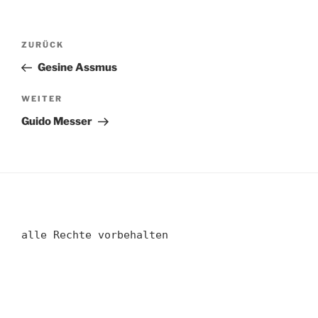
Beitragsnavigation
Vorheriger
ZURÜCK
Beitrag
Gesine Assmus
Nächster
WEITER
Beitrag
Guido Messer
alle Rechte vorbehalten