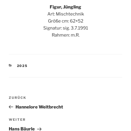
Figur, Jüngling
Art: Mischtechnik
Größe cm: 62×52
Signatur: sig. 3.7.1991
Rahmen: m.R.
KATEGORIEN
2025
Beitragsnavigation
Vorheriger
ZURÜCK
Beitrag
Hannelore Weitbrecht
Nächster
WEITER
Beitrag
Hans Bäurle