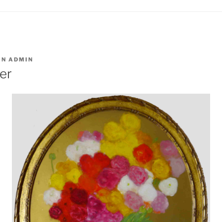
ON
ADMIN
er