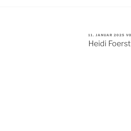
VERÖFFENTLICHT
11. JANUAR 2025
V
AM
Heidi Foerst