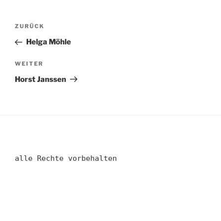
Beitragsnavigation
Vorheriger
ZURÜCK
Beitrag
Helga Möhle
Nächster
WEITER
Beitrag
Horst Janssen
alle Rechte vorbehalten