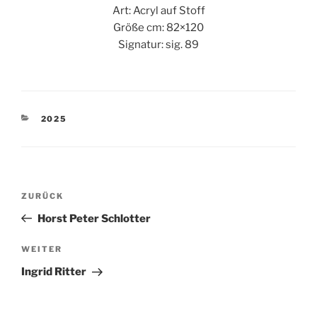
Art: Acryl auf Stoff
Größe cm: 82×120
Signatur: sig. 89
KATEGORIEN
2025
Beitragsnavigation
Vorheriger
ZURÜCK
Beitrag
Horst Peter Schlotter
Nächster
WEITER
Beitrag
Ingrid Ritter