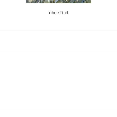
ohne Titel
igation