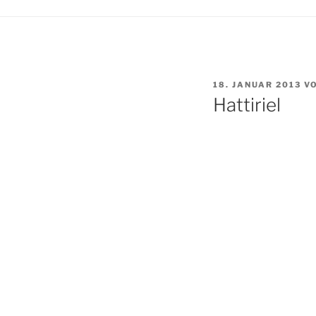
VERÖFFENTLICHT
18. JANUAR 2013
V
AM
Hattiriel