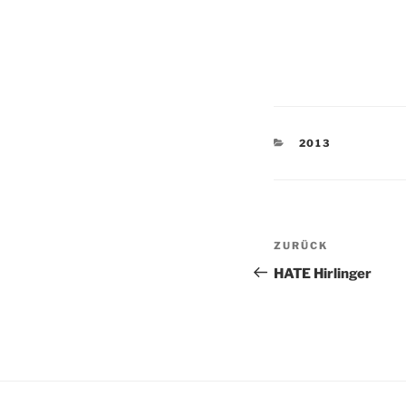
KATEGORIEN
2013
Beitragsnav
Vorheriger
ZURÜCK
Beitrag
HATE Hirlinger