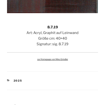
8.7.19
Art: Acryl, Graphit auf Leinwand
Größe cm: 40×40
Signatur: sig. 8.7.19
zur Homepage von Niko Grindler
KATEGORIEN
2025
Beitragsnavigation