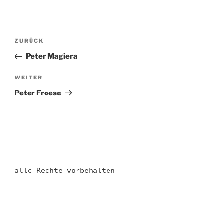
Beitragsnavigation
Vorheriger
ZURÜCK
Beitrag
Peter Magiera
Nächster
WEITER
Beitrag
Peter Froese
alle Rechte vorbehalten