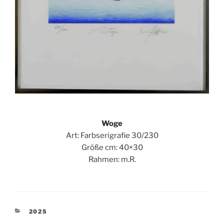
Woge
Art: Farbserigrafie 30/230
Größe cm: 40×30
Rahmen: m.R.
KATEGORIEN
2025