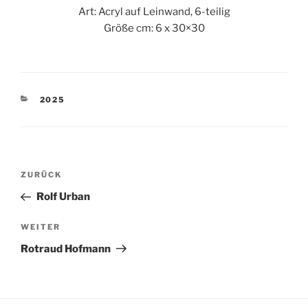
Art: Acryl auf Leinwand, 6-teilig
Größe cm: 6 x 30×30
KATEGORIEN
2025
Beitragsnavigation
Vorheriger
ZURÜCK
Beitrag
Rolf Urban
Nächster
WEITER
Beitrag
Rotraud Hofmann