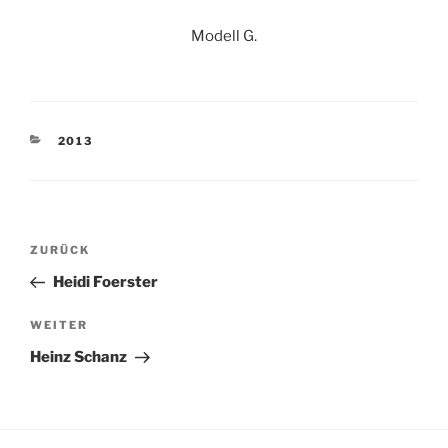
Modell G.
KATEGORIEN
2013
Beitragsnavigation
Vorheriger
ZURÜCK
Beitrag
Heidi Foerster
Nächster
WEITER
Beitrag
Heinz Schanz