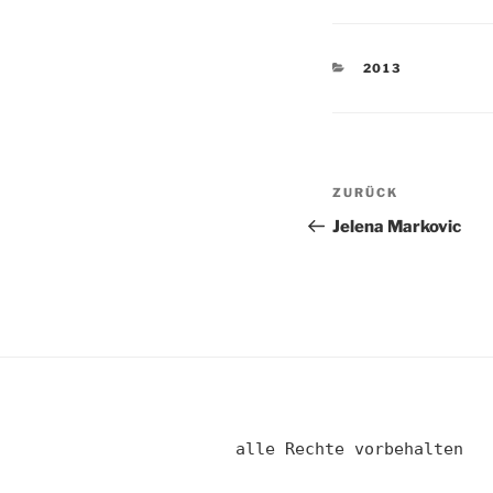
KATEGORIEN
2013
Beitragsnav
Vorheriger
ZURÜCK
Beitrag
Jelena Markovic
alle Rechte vorbehalten