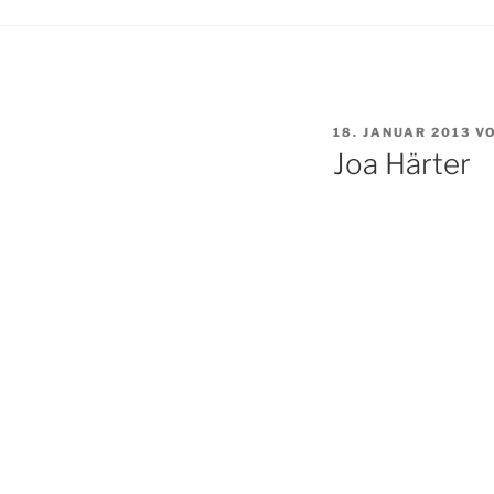
VERÖFFENTLICHT
18. JANUAR 2013
V
AM
Joa Härter