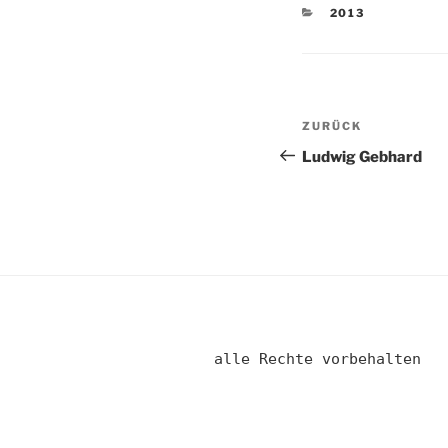
KATEGORIEN
2013
Beitragsnav
Vorheriger
ZURÜCK
Beitrag
Ludwig Gebhard
alle Rechte vorbehalten