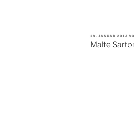
VERÖFFENTLICHT
18. JANUAR 2013
V
AM
Malte Sarto