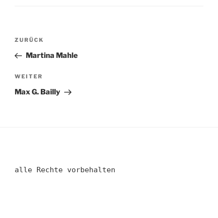
Beitragsnavigation
Vorheriger
ZURÜCK
Beitrag
Martina Mahle
Nächster
WEITER
Beitrag
Max G. Bailly
alle Rechte vorbehalten