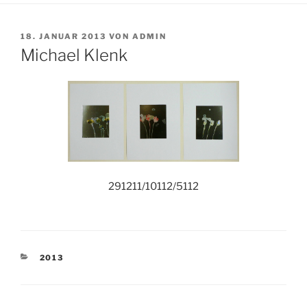
VERÖFFENTLICHT
18. JANUAR 2013
VON
ADMIN
AM
Michael Klenk
291211/10112/5112
KATEGORIEN
2013