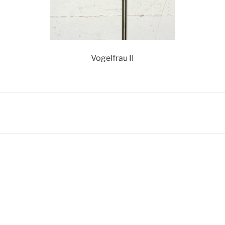
Vogelfrau II
igation