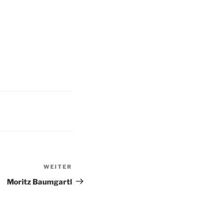
WEITER
Nächster
Beitrag
Moritz Baumgartl