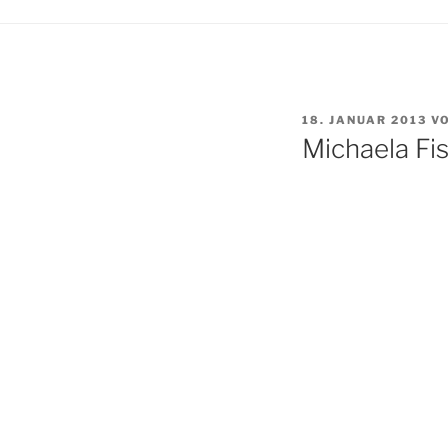
VERÖFFENTLICHT
18. JANUAR 2013
V
AM
Michaela Fi