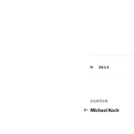
KATEGORIEN
2013
Beitragsnav
Vorheriger
ZURÜCK
Beitrag
Michael Koch