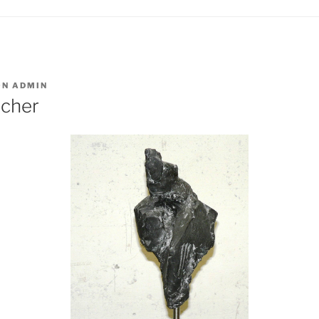
ON
ADMIN
scher